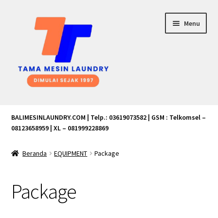
Skip
Skip
Menu
to
to
navigation
content
Beranda
BALIMESINLAUNDRY.COM | Telp.: 03619073582 | GSM : Telkomsel –
08123658959 | XL – 081999228869
Blog
Beranda
EQUIPMENT
Package
Cart
Checkout
Package
Contact Us