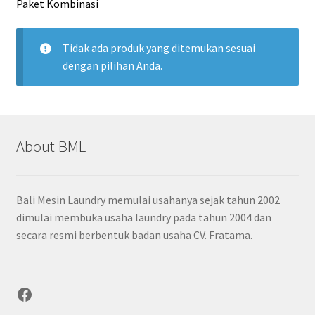
Paket Kombinasi
Global Styles
Tidak ada produk yang ditemukan sesuai
Home
dengan pilihan Anda.
Hubungi Kami
Mengapa memilih BML
About BML
My account
Bali Mesin Laundry memulai usahanya sejak tahun 2002
Our Services
dimulai membuka usaha laundry pada tahun 2004 dan
secara resmi berbentuk badan usaha CV. Fratama.
Our Story
Shop
Facebook